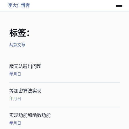
李大仁博客
标签：iOS
共 32 篇文章
Xcode8 beta版无法输出NSLog问题
2016年8月4日
[iOS]objective-c AES/DES/3DES等加密算法实现
2016年1月12日
[iOS] 实现IIF功能和DECODE函数功能
2016年1月12日