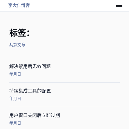
李大仁博客
标签：DotNet
共 6 篇文章
[Asp.net]解决禁用JS后LinkButton无效问题
2013年10月25日
持续集成CI工具CruiseControl.NET的配置
2013年10月14日
[ASP.net]用户窗口关闭后Session立即过期
2013年6月19日